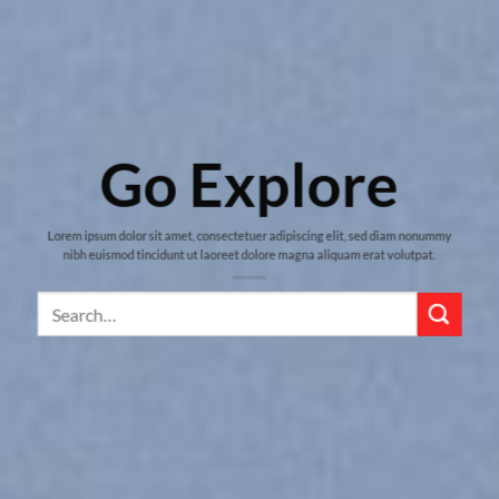
Go Explore
Lorem ipsum dolor sit amet, consectetuer adipiscing elit, sed diam nonummy
nibh euismod tincidunt ut laoreet dolore magna aliquam erat volutpat.
Search
for: